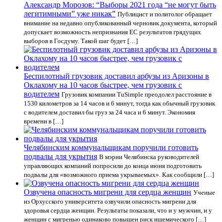
Александр Морозов: “Выборы 2021 года “не могут быть
легитимными” уже никак”
Публицист и политолог обращает
внимание на недавно опубликованный черновик документа, который
допускает возможность непризнания ЕС результатов грядущих
выборов в Госдуму. Такой шаг будет […]
Беспилотный грузовик доставил арбузы из Аризоны в
Оклахому на 10 часов быстрее, чем грузовик с
водителем
Грузовик компании TuSimple преодолел расстояние в
1530 километров за 14 часов и 6 минут, тогда как обычный грузовик
с водителем доставил бы груз за 24 часа и 6 минут. Экономия
времени в […]
Челябинским коммунальщикам поручили готовить
подвалы для укрытия
В мэрии Челябинска руководителей
управляющих компаний попросили до конца июня подготовить
подвалы для «возможного приема укрываемых». Как сообщили […]
Озвучена опасность мигрени для сердца женщин
Ученые
из Орхусского университета озвучили опасность мигрени для
здоровья сердца женщин. Результаты показали, что и у мужчин, и у
женщин с мигренью одинаково повышен риск ишемического […]