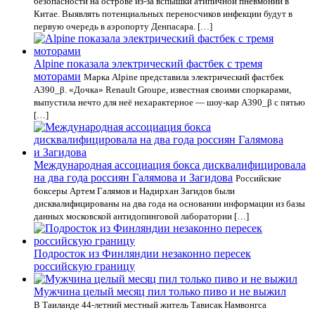
безопасности на острове из-за вспышки атипичной пневмонии в
Китае. Выявлять потенциальных переносчиков инфекции будут в
первую очередь в аэропорту Денпасара. […]
Alpine показала электрический фастбек с тремя
моторами
Марка Alpine представила электрический фастбек
A390_β. «Дочка» Renault Groupe, известная своими споркарами,
выпустила нечто для неё нехарактерное — шоу-кар A390_β с пятью
[…]
Международная ассоциация бокса дисквалифицировала
на два года россиян Галямова и Загидова
Российские
боксеры Артем Галямов и Надирхан Загидов были
дисквалифицированы на два года на основании информации из базы
данных московской антидопинговой лаборатории […]
Подросток из Финляндии незаконно пересек
российскую границу
Мужчина целый месяц пил только пиво и не выжил
В Таиланде 44-летний местный житель Тависак Намвонгса