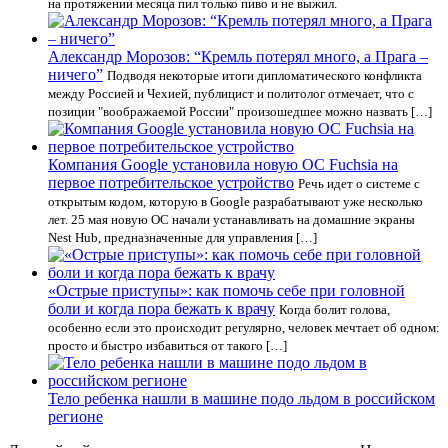
на протяжении месяца пил только пиво и не выжил.
Александр Морозов: “Кремль потерял много, а Прага –
ничего”
Подводя некоторые итоги дипломатического конфликта
между Россией и Чехией, публицист и политолог отмечает, что с
позиции "воображаемой России" произошедшее можно назвать […]
Компания Google установила новую OC Fuchsia на
первое потребительское устройство
Речь идет о системе с
открытым кодом, которую в Google разрабатывают уже несколько
лет. 25 мая новую ОС начали устанавливать на домашние экраны
Nest Hub, предназначенные для управления […]
«Острые приступы»: как помочь себе при головной
боли и когда пора бежать к врачу
Когда болит голова,
особенно если это происходит регулярно, человек мечтает об одном:
просто и быстро избавиться от такого […]
Тело ребенка нашли в машине подо льдом в российском
регионе