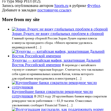
го тура Мир РПЛ (0:2).
Запись опубликована автором
Sports.ru
в рубрике
Футбол
.
Добавьте в закладки
постоянную ссылку
.
More from my site
Зоран Лукич: не вижу глобальных проблем в сборной
Главный тренер сборной России Зоран Лукич оценил плюсы
и минусы прошедшего сбора. «Много времени уделялось
индивидуальной […]
Хунхузы — китайская мафия, захватившая Дальний
Восток Российской империи
В переводе с китайского
«хунхуз» означает «красная борода». Считается, что так называл
себя один из криминальных кланов Китая, члены которого
для ограбления переодевались в иностранцев […]
Крупнейшие банки сократили рекордное число
сотрудников
В 2023 году 20 крупнейших банков мира сократили
рекордное число работников — 61,9 тысячи. О массовых
увольнениях сообщает Financial Times […]