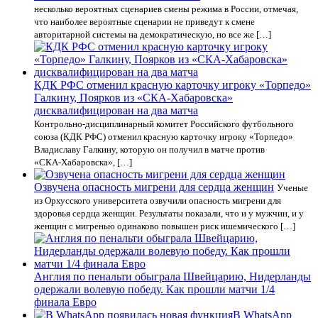
несколько вероятных сценариев смены режима в России, отмечая,
что наиболее вероятные сценарии не приведут к смене
авторитарной системы на демократическую, но все же […]
КДК РФС отменил красную карточку игроку «Торпедо»
Галкину, Поярков из «СКА‑Хабаровска»
дисквалифицирован на два матча
Контрольно‑дисциплинарный комитет Российского футбольного
союза (КДК РФС) отменил красную карточку игроку «Торпедо»
Владиславу Галкину, которую он получил в матче против
«СКА‑Хабаровска», […]
Озвучена опасность мигрени для сердца женщин
Ученые
из Орхусского университета озвучили опасность мигрени для
здоровья сердца женщин. Результаты показали, что и у мужчин, и у
женщин с мигренью одинаково повышен риск ишемического […]
Англия по пенальти обыграла Швейцарию, Нидерланды
одержали волевую победу. Как прошли матчи 1/4
финала Евро
В WhatsApp