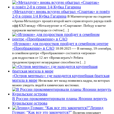
«Металлург» вновь всухую обыграл «Спартак» и повёл
2-0 в серии 1/4 Кубка Гагарина
В Магнитогорске на стадионе
«Арена-Металлург» прошёл второй матч серии второго раунда плей-
офф КХЛ между «Металлургом» и «Спартаком». Победу в матче
одержали магнитогорцы со счётом […]
«Игрокон» для подростков пройдет в семейном центре
«Преображение» в САО
18.09.2025 -— В пятницу, 19 сентября,
в семейном центре «Преображение» состоится «игрокон»
для подростков от 12 лет «Время играть!» Ребята
продемонстрируют незаурядные способности […]
«Остров мертвых»: где находится крупнейшая братская
могила в мире
Несколько лет назад появились кадры, на которых
можно увидеть людей в химических костюмах.
В России прокомментировали планы Японии вернуть
Курильские острова
Леонид
Гозман: “Как все это закончится?”
Политик описывает