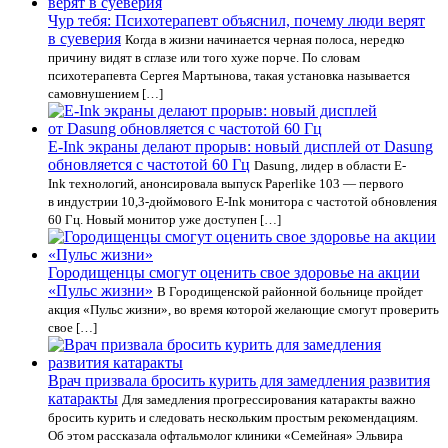
Чур тебя: Психотерапевт объяснил, почему люди верят
в суеверия
Когда в жизни начинается черная полоса, нередко
причину видят в сглазе или того хуже порче. По словам
психотерапевта Сергея Мартынова, такая установка называется
самовнушением […]
E-Ink экраны делают прорыв: новый дисплей от Dasung
обновляется с частотой 60 Гц
Dasung, лидер в области E-
Ink технологий, анонсировала выпуск Paperlike 103 — первого
в индустрии 10,3-дюймового E-Ink монитора с частотой обновления
60 Гц. Новый монитор уже доступен […]
Городищенцы смогут оценить свое здоровье на акции
«Пульс жизни»
В Городищенской районной больнице пройдет
акция «Пульс жизни», во время которой желающие смогут проверить
свое […]
Врач призвала бросить курить для замедления развития
катаракты
Для замедления прогрессирования катаракты важно
бросить курить и следовать нескольким простым рекомендациям.
Об этом рассказала офтальмолог клиники «Семейная» Эльвира