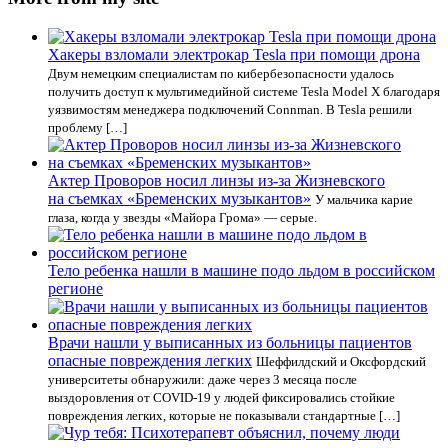
Хакеры взломали электрокар Tesla при помощи дрона
Двум немецким специалистам по кибербезопасности удалось
получить доступ к мультимедийной системе Tesla Model X благодаря
уязвимостям менеджера подключений Connman. В Tesla решили
проблему […]
Актер Проворов носил линзы из-за Жизневского
на съемках «Бременских музыкантов»
У мальчика карие
глаза, когда у звезды «Майора Грома» — серые.
Тело ребенка нашли в машине подо льдом в российском
регионе
Врачи нашли у выписанных из больницы пациентов
опасные повреждения легких
Шеффилдский и Оксфордский
университеты обнаружили: даже через 3 месяца после
выздоровления от COVID-19 у людей фиксировались стойкие
повреждения легких, которые не показывали стандартные […]