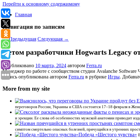
Перейти к основному содержимому
Главная
Навигация по записям
←
Предыдущая
Следующая
→
Летом разработчики Hogwarts Legacy о
Опубликовано
10 марта, 2024
автором
Ferra.ru
Менеджер по работе с сообществом студии Avalanche Software 
Запись опубликована автором
Ferra.ru
в рубрике
Игры
. Добавьт
More from my site
переговоров России, Украины и США состоится 17–18 февраля в Жене
и эрекции. Ее слова об особенностях мужской анатомии приводит изд
симптом смертельно опасных болезней, прячущийся в утренних прос
Победа «Шестого чувства»