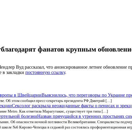
тблагодарят фанатов крупным обновлен
Чендлер Вуд рассказал, что анонсированное летнее обновление п
е в закладки
постоянную ссылку
.
Выяснилось, что переговоры по Украине п
ве. Об этом сообщил пресс-секретарь президента РФ Дмитрий […]
Сексолог раскрыла неожиданные факты о пенисах и эрек
ание Metro. Как отметила Марагутакис, существует три типа […]
Назван прячущийся в утренних простынях си
тынях. Об опасности ночной потливости Великобритании. Специалисты подчер
В школе №6 Кирово-Чепецка в седьмой раз состоялась профориентационная игр