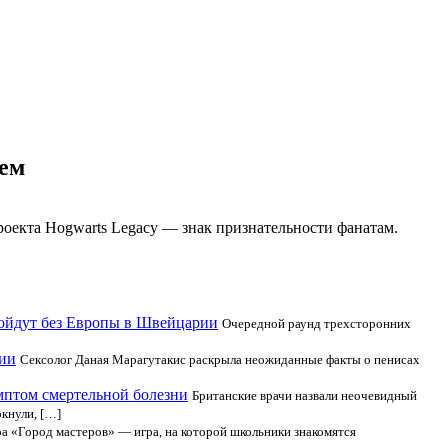
ием
роекта Hogwarts Legacy — знак признательности фанатам.
ройдут без Европы в Швейцарии
Очередной раунд трехсторонних
ции
Сексолог Даная Марагутакис раскрыла неожиданные факты о пенисах
мптом смертельной болезни
Британские врачи назвали неочевидный
кнули, […]
а «Город мастеров» — игра, на которой школьники знакомятся