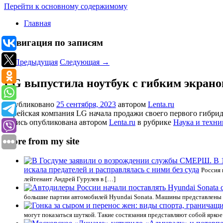
Перейти к основному содержимому
Главная
Навигация по записям
←
Предыдущая
Следующая
→
LG выпустила ноутбук с гибким экран
Опубликовано
25 сентября, 2023
автором
Lenta.ru
Корейская компания LG начала продажи своего первого гибридн
Запись опубликована автором
Lenta.ru
в рубрике
Наука и техни
More from my site
искала предателей и расправлялась с ними без суда
Россия 
лейтенант Андрей Гурулев в […]
большие партии автомобилей Hyundai Sonata. Машины представлены у 
могут показаться шуткой. Такие состязания представляют собой яркое