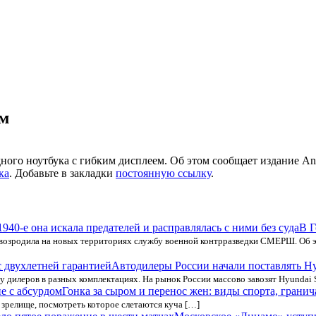
ом
ого ноутбука с гибким дисплеем. Об этом сообщает издание Andr
ка
. Добавьте в закладки
постоянную ссылку
.
В Г
возродила на новых территориях службу военной контрразведки СМЕРШ. Об э
Автодилеры России начали поставлять Hyu
дилеров в разных комплектациях. На рынок России массово завозят Hyundai 
Гонка за сыром и перенос жен: виды спорта, грани
 зрелище, посмотреть которое слетаются куча […]