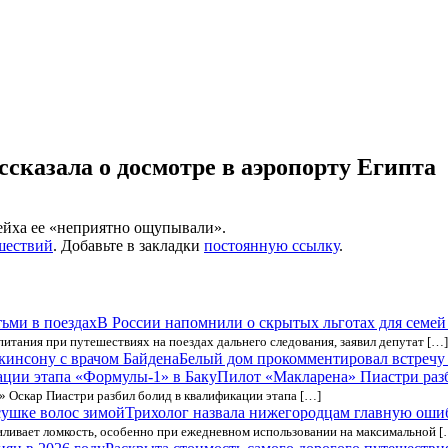
ссказала о досмотре в аэропорту Египта
Шейха ее «неприятно ощупывали».
шествий
. Добавьте в закладки
постоянную ссылку
.
В России напомнили о скрытых льготах для семей 
питания при путешествиях на поездах дальнего следования, заявил депутат […]
Белый дом прокомментировал встречу 
Пилот «Макларена» Пиастри раз
 Оскар Пиастри разбил болид в квалификации этапа […]
Трихолог назвала нижегородцам главную оши
силивает ломкость, особенно при ежедневном использовании на максимальной [