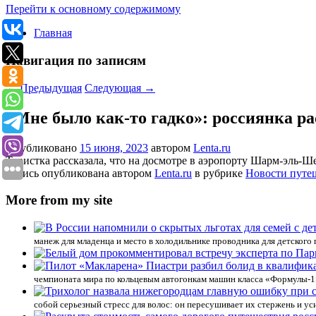
Перейти к основному содержимому
Главная
Навигация по записям
←
Предыдущая
Следующая
→
«Мне было как-то гадко»: россиянка ра
Опубликовано
15 июня, 2023
автором
Lenta.ru
Туристка рассказала, что на досмотре в аэропорту Шарм-эль-
Запись опубликована автором
Lenta.ru
в рубрике
Новости путе
More from my site
манеж для младенца и место в холодильнике проводника для детского 
чемпионата мира по кольцевым автогонкам машин класса «Формулы-1»
собой серьезный стресс для волос: он пересушивает их стержень и у