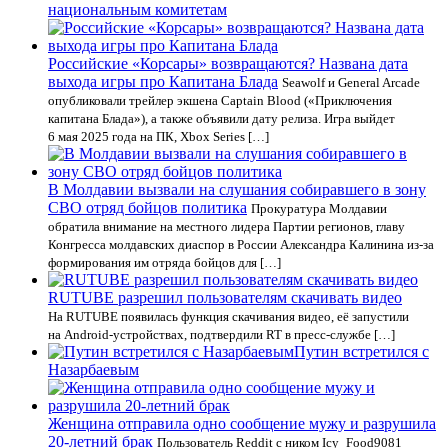
национальным комитетам
Российские «Корсары» возвращаются? Названа дата
выхода игры про Капитана Блада
Seawolf и General Arcade
опубликовали трейлер экшена Captain Blood («Приключения
капитана Блада»), а также объявили дату релиза. Игра выйдет
6 мая 2025 года на ПК, Xbox Series […]
В Молдавии вызвали на слушания собиравшего в зону
СВО отряд бойцов политика
Прокуратура Молдавии
обратила внимание на местного лидера Партии регионов, главу
Конгресса молдавских диаспор в России Александра Калинина из-за
формирования им отряда бойцов для […]
RUTUBE разрешил пользователям скачивать видео
На RUTUBE появилась функция скачивания видео, её запустили
на Android-устройствах, подтвердили RT в пресс-службе […]
Путин встретился с
Назарбаевым
Женщина отправила одно сообщение мужу и разрушила
20-летний брак
Пользователь Reddit с ником Icy_Food9081