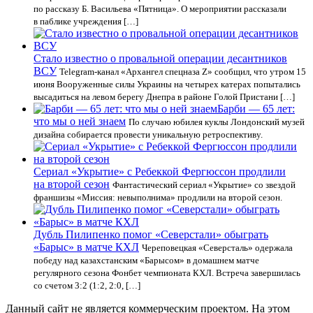
по рассказу Б. Васильева «Пятница». О мероприятии рассказали
в паблике учреждения […]
Стало известно о провальной операции десантников
ВСУ
Telegram-канал «Архангел спецназа Z» сообщил, что утром 15
июня Вооруженные силы Украины на четырех катерах попытались
высадиться на левом берегу Днепра в районе Голой Пристани […]
Барби — 65 лет:
что мы о ней знаем
По случаю юбилея куклы Лондонский музей
дизайна собирается провести уникальную ретроспективу.
Сериал «Укрытие» с Ребеккой Фергюссон продлили
на второй сезон
Фантастический сериал «Укрытие» со звездой
франшизы «Миссия: невыполнима» продлили на второй сезон.
Дубль Пилипенко помог «Северстали» обыграть
«Барыс» в матче КХЛ
Череповецкая «Северсталь» одержала
победу над казахстанским «Барысом» в домашнем матче
регулярного сезона Фонбет чемпионата КХЛ. Встреча завершилась
со счетом 3:2 (1:2, 2:0, […]
Данный сайт не является коммерческим проектом. На этом