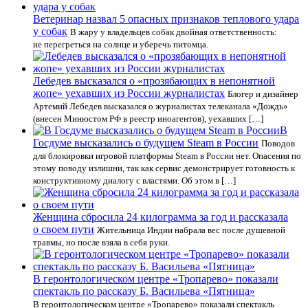
Ветеринар назвал 5 опасных признаков теплового удара
у собак
В жару у владельцев собак двойная ответственность:
не перегреться на солнце и уберечь питомца.
Лебедев высказался о «прозябающих в непонятной
жопе» уехавших из России журналистах
Блогер и дизайнер
Артемий Лебедев высказался о журналистах телеканала «Дождь»
(внесен Минюстом РФ в реестр иноагентов), уехавших […]
В
Госдуме высказались о будущем Steam в России
Поводов
для блокировки игровой платформы Steam в России нет. Опасения по
этому поводу излишни, так как сервис демонстрирует готовность к
конструктивному диалогу с властями. Об этом в […]
Женщина сбросила 24 килограмма за год и рассказала
о своем пути
Жительница Индии набрала вес после душевной
травмы, но после взяла в себя руки.
В геронтологическом центре «Тропарево» показали
спектакль по рассказу Б. Васильева «Пятница»
В геронтологическом центре «Тропарево» показали спектакль