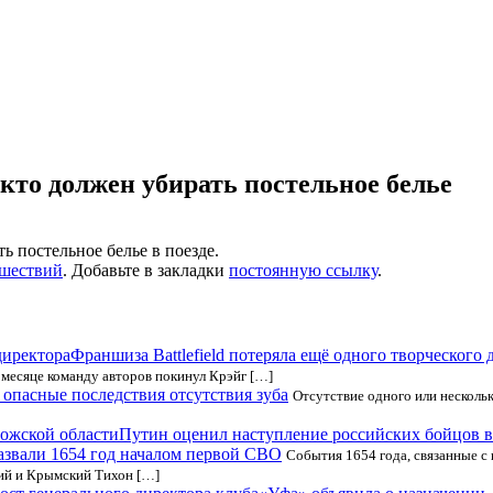
 кто должен убирать постельное белье
ь постельное белье в поезде.
ешествий
. Добавьте в закладки
постоянную ссылку
.
Франшиза Battlefield потеряла ещё одного творческого 
 месяце команду авторов покинул Крэйг […]
опасные последствия отсутствия зуба
Отсутствие одного или несколь
Путин оценил наступление российских бойцов в
звали 1654 год началом первой СВО
События 1654 года, связанные с
ий и Крымский Тихон […]