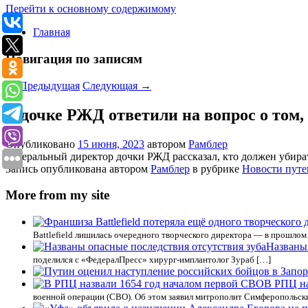
Перейти к основному содержимому
Главная
Навигация по записям
←
Предыдущая
Следующая
→
В дочке РЖД ответили на вопрос о том,
Опубликовано
15 июня, 2023
автором
Рамблер
Генеральный директор дочки РЖД рассказал, кто должен убират
Запись опубликована автором
Рамблер
в рубрике
Новости пут
More from my site
Battlefield лишилась очередного творческого директора — в прошлом
Названы 
поделился с «ФедералПресс» хирург-имплантолог Зураб […]
В РПЦ на
военной операции (СВО). Об этом заявил митрополит Симферопольск