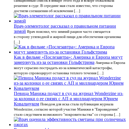
санкционный список в январе этого года и вскоре обжаловала
решение в суде. В середине мая стало известно, что стороны
достигли соглашения об исключении […]
Врач-элементолог рассказал о правильном питании
зимой
Врач пояснил, что зимний рацион часто смещается
в сторону углеводной и жирной пищи для обеспечения организма
[…]
Как в фильме «Послезавтра»: Америка и Европа могут
замерзнуть из-за остановки Гольфстрима
Америка и Европа
могут серьезно пострадать из-за климатической катастрофы,
которую спровоцирует остановка теплого течения […]
Певица Манижа подаст в суд на журнал Wonderzine из-
за колонки о ее связях с АП и миллиардером Юрием
Ковальчуком
Поводом для иска стала публикация журнала
Wonderzine, согласно которой участие Манижи в "Евровидении"
стало следствием возможного "покровительства" со стороны […]