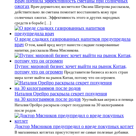
Врач оценила эффективность сметаны при солнечных
ожогах
Врач-дерматолог, косметолог Оксана Шатрова рассказала,
действительно ли сметана помогает восстановить кожу при
солнечных ожогах. Эффективность этого и других народных
средств в борьбе […]
О вреде сладких газированных напитков предупредила
врач
О том, какой вред могут нанести сладкие газированные
напитки, рассказала Инна Мисникова.
Путин: мировой бизнес хочет выйти на рынок Китая,
потому что он огромен
Представители бизнеса из всех стран
мира хотят выйти на рынок Китая, потому что он огромен.
Наталия Орейро раскрыла секрет похудения
на 30 килограммов после родов
Уругвайская актриса и певица
Наталия Орейро раскрыла секрет похудения на 30 килограммов
после родов.
Доктор Мясников предупредил о вреде покупных котлет
В магазинных котлетах присутствуют не самые полезные добавки.