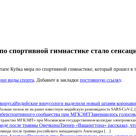
по спортивной гимнастике стало сенсац
этапе Кубка мира по спортивной гимнастике, который прошел в
ние виды спорта
. Добавьте в закладки
постоянную ссылку
.
Индийские вирусологи выделили новый штамм коронави
 больше похож не на ранее известную индийскую разновидность SARS-CoV-2, 
Завершилось голосов
транство МГКЭИТ» при Московском государственном колледже электромехани
Тренер «Вашингтона» рассказал, чт
команде после травмы российского нападающего Александра […]