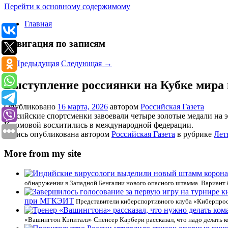
Перейти к основному содержимому
Главная
Навигация по записям
←
Предыдущая
Следующая
→
Выступление россиянки на Кубке мира 
Опубликовано
16 марта, 2026
автором
Российская Газета
Российские спортсменки завоевали четыре золотые медали на 
Каюмовой восхитились в международной федерации.
Запись опубликована автором
Российская Газета
в рубрике
Лет
More from my site
обнаружении в Западной Бенгалии нового опасного штамма. Вариант
при МГКЭИТ
Представители киберспортивного клуба «Киберпрос
«Вашингтон Кэпиталз» Спенсер Карбери рассказал, что надо делать 