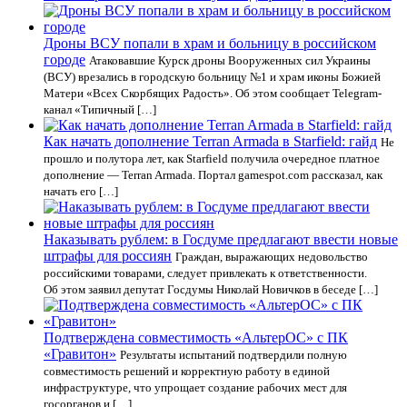
Дроны ВСУ попали в храм и больницу в российском
городе
Атаковавшие Курск дроны Вооруженных сил Украины
(ВСУ) врезались в городскую больницу №1 и храм иконы Божией
Матери «Всех Скорбящих Радость». Об этом сообщает Telegram-
канал «Типичный […]
Как начать дополнение Terran Armada в Starfield: гайд
Не
прошло и полутора лет, как Starfield получила очередное платное
дополнение — Terran Armada. Портал gamespot.com рассказал, как
начать его […]
Наказывать рублем: в Госдуме предлагают ввести новые
штрафы для россиян
Граждан, выражающих недовольство
российскими товарами, следует привлекать к ответственности.
Об этом заявил депутат Госдумы Николай Новичков в беседе […]
Подтверждена совместимость «АльтерОС» с ПК
«Гравитон»
Результаты испытаний подтвердили полную
совместимость решений и корректную работу в единой
инфраструктуре, что упрощает создание рабочих мест для
госорганов и […]