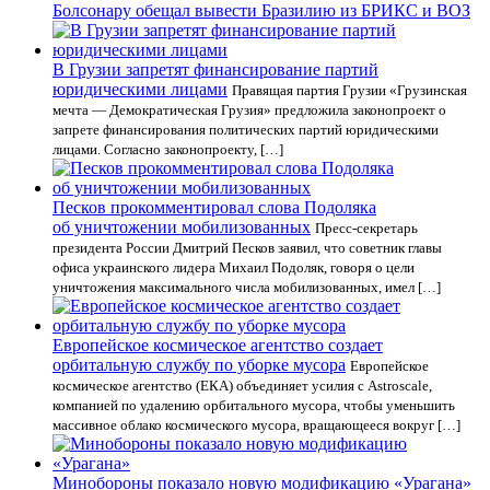
Болсонару обещал вывести Бразилию из БРИКС и ВОЗ
В Грузии запретят финансирование партий
юридическими лицами
Правящая партия Грузии «Грузинская
мечта — Демократическая Грузия» предложила законопроект о
запрете финансирования политических партий юридическими
лицами. Согласно законопроекту, […]
Песков прокомментировал слова Подоляка
об уничтожении мобилизованных
Пресс-секретарь
президента России Дмитрий Песков заявил, что советник главы
офиса украинского лидера Михаил Подоляк, говоря о цели
уничтожения максимального числа мобилизованных, имел […]
Европейское космическое агентство создает
орбитальную службу по уборке мусора
Европейское
космическое агентство (ЕКА) объединяет усилия с Astroscale,
компанией по удалению орбитального мусора, чтобы уменьшить
массивное облако космического мусора, вращающееся вокруг […]
Минобороны показало новую модификацию «Урагана»