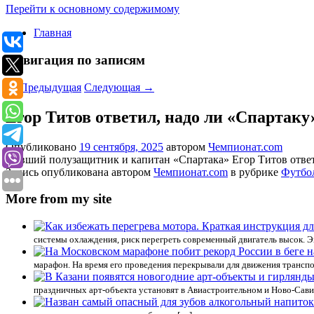
Перейти к основному содержимому
Главная
Навигация по записям
←
Предыдущая
Следующая
→
Егор Титов ответил, надо ли «Спартак
Опубликовано
19 сентября, 2025
автором
Чемпионат.com
Бывший полузащитник и капитан «Спартака» Егор Титов ответи
Запись опубликована автором
Чемпионат.com
в рубрике
Футбо
More from my site
системы охлаждения, риск перегреть современный двигатель высок. Эк
марафон. На время его проведения перекрывали для движения транспор
праздничных арт-объекта установят в Авиастроительном и Ново-Сави