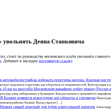
у» увольнять Деяна Станковича
л, стоит ли руководству московского клуба увольнять главного
л
. Добавьте в закладки
постоянную ссылку
.
Как избежать перегрева мотора. Краткая инст
сперт поделился секретами, как уберечься от неприятностей. Конструкция и 
На Московском марафоне побит рекорд России в 
та ряд улиц, набережных и бульваров. Как рассказали в оргкомитете марафона
В Казани появятся новогодние арт-объекты и гирлянды
Новогодни
новском районах Казани. Въезд украсят […]
Назван самый опасный для зубов алкогольный напиток
Александр