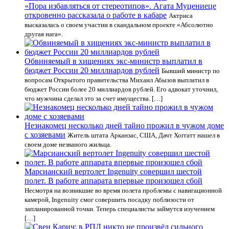
«Пора избавляться от стереотипов». Агата Муцениеце
откровенно рассказала о работе в кабаре
Актриса
высказалась о своем участии в скандальном проекте «Абсолютно
другая нага».
Обвиняемый в хищениях экс-министр выплатил в
бюджет России 20 миллиардов рублей
Бывший министр по
вопросам Открытого правительства Михаил Абызов выплатил в
бюджет России более 20 миллиардов рублей. Его адвокат уточнил,
что мужчина сделал это за счет имущества. […]
Незнакомец несколько дней тайно прожил в чужом доме
с хозяевами
Житель штата Арканзас, США, Дачт Хоггатт нашел в
своем доме незваного жильца.
Марсианский вертолет Ingenuity совершил шестой
полет. В работе аппарата впервые произошел сбой
Несмотря на возникшие во время полета проблемы с навигационной
камерой, Ingenuity смог совершить посадку поблизости от
запланированной точки. Теперь специалисты займутся изучением
[…]