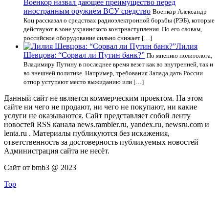
Военкор назвал дающее преимущество перед
иностранным оружием ВСУ средство
Военкор Александр
Коц рассказал о средствах радиоэлектронной борьбы (РЭБ), которые
действуют в зоне украинского контрнаступления. По его словам,
российское оборудование сильно снижает […]
Лилия
Шевцова: “Сорвал ли Путин банк?”
По мнению политолога,
Владимиру Путину в последнее время везет как во внутренней, так и
во внешней политике. Например, требования Запада дать России
отпор уступают место выжиданию или […]
Данный сайт не является коммерческим проектом. На этом
сайте ни чего не продают, ни чего не покупают, ни какие
услуги не оказываются. Сайт представляет собой ленту
новостей RSS канала news.rambler.ru, yandex.ru, newsru.com и
lenta.ru . Материалы публикуются без искажения,
ответственность за достоверность публикуемых новостей
Администрация сайта не несёт.
Сайт от bmb3 @ 2023
Top