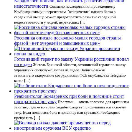
Кардиологи поняли, как избежать развития сердечной
недостаточности
Согласно исследованию, проведенному
Кембриджским университетом, "отключение" одного белка в
сердечной мышце может предотвратить развитие сердечной
недостаточности у людей, перенесших […]
Россиянка описала несколько малых городов страны
фразой «нет очередей и завышенных цен»
Готовивший теракт по заказу Украины россиянин попал
на видео
Житель Брянской области, готовивший теракт по заказу
украинских спецслужб, попал на видео. Запись слежки
за ним и его задержание сотрудниками ФСБ опубликовал Telegram-
канал […]
Реабилитолог Бондаренко: при боли в пояснице стоит
прекратить прогулку
Прогулки — очень полезное для организма
занятие, однако во время ходьбы следует прислушиваться к своему
телу. Если появилась боль в пояснице или суставах, необходимо
прекратить […]