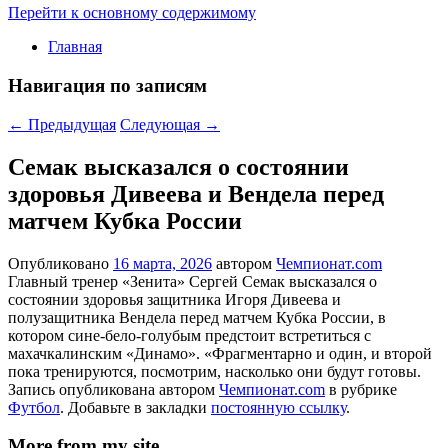
Перейти к основному содержимому
Главная
Навигация по записям
←
Предыдущая
Следующая
→
Семак высказался о состоянии
здоровья Дивеева и Вендела перед
матчем Кубка России
Опубликовано
16 марта, 2026
автором
Чемпионат.com
Главный тренер «Зенита» Сергей Семак высказался о
состоянии здоровья защитника Игоря Дивеева и
полузащитника Вендела перед матчем Кубка России, в
котором сине-бело-голубым предстоит встретиться с
махачкалинским «Динамо». «Фрагментарно и один, и второй
пока тренируются, посмотрим, насколько они будут готовы.
Запись опубликована автором
Чемпионат.com
в рубрике
Футбол
. Добавьте в закладки
постоянную ссылку
.
More from my site